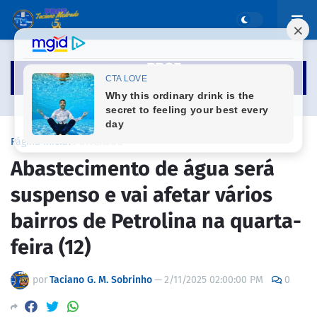
Página inicial
DIVERSOS
Abastecimento de água será
suspenso e vai afetar vários
bairros de Petrolina na quarta-
feira (12)
por
Taciano G. M. Sobrinho
—
2/11/2025 02:00:00 PM
0