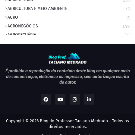
(254)
AGRICULTURA E MEIO AMBIENTE
(2)
AGRO
(1)
AGRONEGÓCIOS
(787)
AGROPECUÁRIA
(37)
AMBIENTE
(9)
ANIVERSARIANTE DO DIA
(2)
ANIVERSÁRIO DA CIDADE
(2)
ANIVERSÁRIOS
(1)
É proibida a reprodução do conteúdo deste blog em qualquer meio
de comunicação, eletrônico ou impresso, sem autorização escrita
APEXBRASIL
(1)
do autor.
artigo
(5)
ARTIGOS
(339)
ARTIGOS JURÍDICOS
(17)
AS RAPIDINHAS DO PROFESSOR
(1)
Copyright ©
2026
Blog do Professor Taciano Medrado
- Todos os
AVIAÇÃO
(1)
direitos reservados.
BOLETIM
(1)