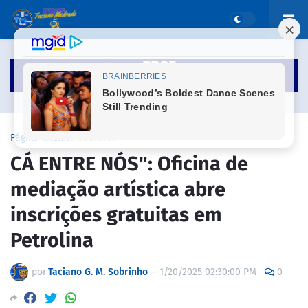
Página inicial
CULTURA
CÁ ENTRE NÓS": Oficina de
mediação artística abre
inscrições gratuitas em
Petrolina
por
Taciano G. M. Sobrinho
—
1/20/2025 02:30:00 PM
0