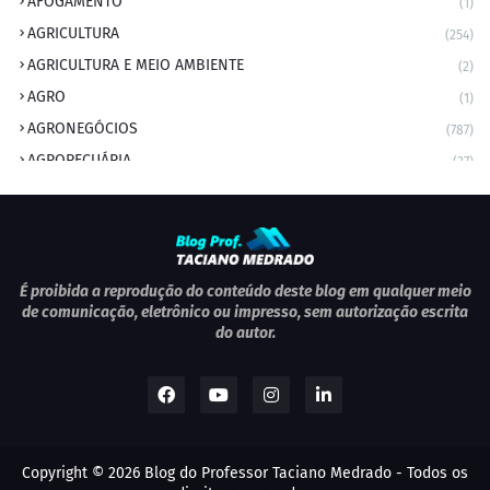
AFOGAMENTO
(1)
AGRICULTURA
(254)
AGRICULTURA E MEIO AMBIENTE
(2)
AGRO
(1)
AGRONEGÓCIOS
(787)
AGROPECUÁRIA
(37)
AMBIENTE
(9)
ANIVERSARIANTE DO DIA
(2)
ANIVERSÁRIO DA CIDADE
(2)
ANIVERSÁRIOS
(1)
É proibida a reprodução do conteúdo deste blog em qualquer meio
de comunicação, eletrônico ou impresso, sem autorização escrita
APEXBRASIL
(1)
do autor.
artigo
(5)
ARTIGOS
(339)
ARTIGOS JURÍDICOS
(17)
AS RAPIDINHAS DO PROFESSOR
(1)
Copyright ©
2026
Blog do Professor Taciano Medrado
- Todos os
AVIAÇÃO
(1)