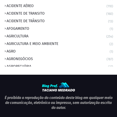
ACIDENTE AÉREO
(110)
ACIDENTE DE TRANSITO
(160)
ACIDENTE DE TRÂNSITO
(13)
AFOGAMENTO
(1)
AGRICULTURA
(254)
AGRICULTURA E MEIO AMBIENTE
(2)
AGRO
(1)
AGRONEGÓCIOS
(787)
AGROPECUÁRIA
(37)
AMBIENTE
(9)
ANIVERSARIANTE DO DIA
(2)
ANIVERSÁRIO DA CIDADE
(2)
ANIVERSÁRIOS
(1)
É proibida a reprodução do conteúdo deste blog em qualquer meio
de comunicação, eletrônico ou impresso, sem autorização escrita
APEXBRASIL
(1)
do autor.
artigo
(5)