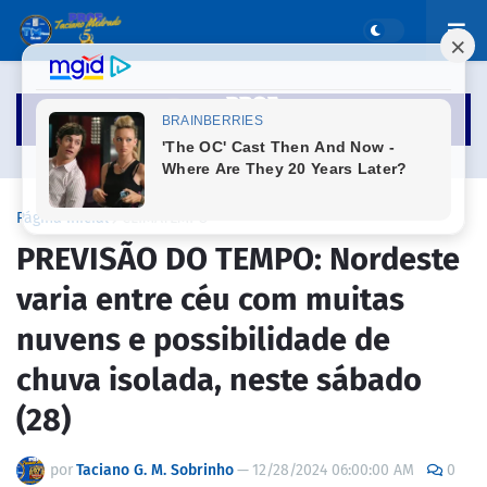
Página inicial
CLIMATEMPO
PREVISÃO DO TEMPO: Nordeste
varia entre céu com muitas
nuvens e possibilidade de
chuva isolada, neste sábado
(28)
por
Taciano G. M. Sobrinho
—
12/28/2024 06:00:00 AM
0