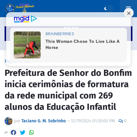
Página inicial
GOVERNO MUNICIPAL
Prefeitura de Senhor do Bonfim
inicia cerimônias de formatura
da rede municipal com 269
alunos da Educação Infantil
por
Taciano G. M. Sobrinho
—
12/19/2024 01:30:00 PM
0