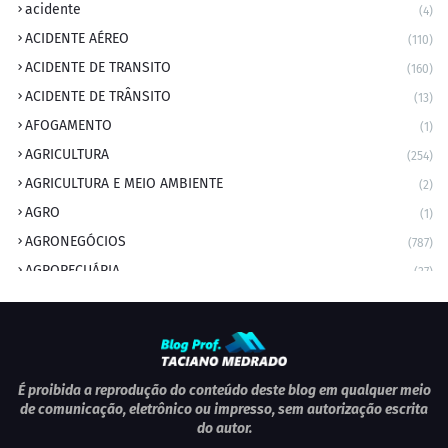
acidente
(4)
ACIDENTE AÉREO
(110)
ACIDENTE DE TRANSITO
(160)
ACIDENTE DE TRÂNSITO
(13)
AFOGAMENTO
(1)
AGRICULTURA
(254)
AGRICULTURA E MEIO AMBIENTE
(2)
AGRO
(1)
AGRONEGÓCIOS
(787)
AGROPECUÁRIA
(37)
AMBIENTE
(9)
ANIVERSARIANTE DO DIA
(2)
ANIVERSÁRIO DA CIDADE
(2)
ANIVERSÁRIOS
(1)
É proibida a reprodução do conteúdo deste blog em qualquer meio
de comunicação, eletrônico ou impresso, sem autorização escrita
APEXBRASIL
(1)
do autor.
artigo
(5)