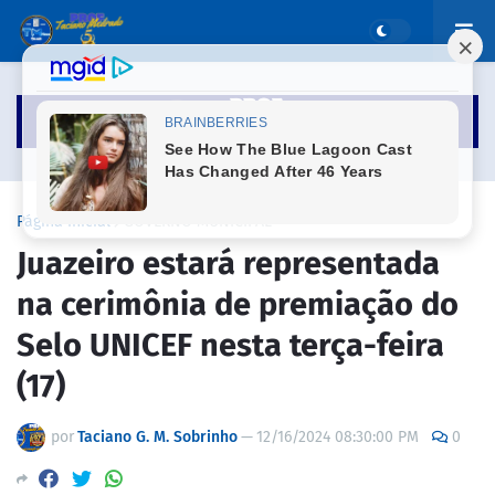
Página inicial
GOVERNO MUNICIPAL
Juazeiro estará representada
na cerimônia de premiação do
Selo UNICEF nesta terça-feira
(17)
por
Taciano G. M. Sobrinho
—
12/16/2024 08:30:00 PM
0