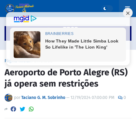
Página inicial
DIVERSOS
Aeroporto de Porto Alegre (RS)
já opera sem restrições
por
Taciano G. M. Sobrinho
—
12/19/2024 07:00:00 PM
0