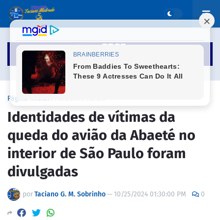
Página inicial
ACIDENTE AÉREO
Identidades de vítimas da
queda do avião da Abaeté no
interior de São Paulo foram
divulgadas
por
Taciano G. M. Sobrinho
—
10/25/2024 01:30:00 PM
0