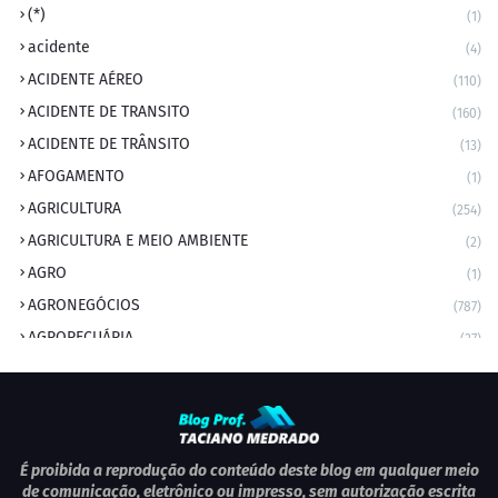
(*)
(1)
acidente
(4)
ACIDENTE AÉREO
(110)
ACIDENTE DE TRANSITO
(160)
ACIDENTE DE TRÂNSITO
(13)
AFOGAMENTO
(1)
AGRICULTURA
(254)
AGRICULTURA E MEIO AMBIENTE
(2)
AGRO
(1)
AGRONEGÓCIOS
(787)
AGROPECUÁRIA
(37)
AMBIENTE
(9)
ANIVERSARIANTE DO DIA
(2)
ANIVERSÁRIO DA CIDADE
(2)
ANIVERSÁRIOS
(1)
É proibida a reprodução do conteúdo deste blog em qualquer meio
de comunicação, eletrônico ou impresso, sem autorização escrita