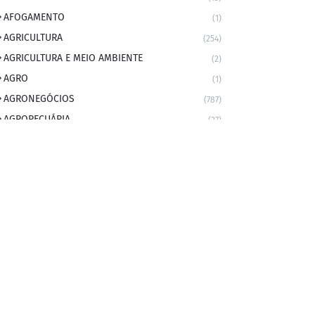
AFOGAMENTO
(1)
AGRICULTURA
(254)
AGRICULTURA E MEIO AMBIENTE
(2)
AGRO
(1)
AGRONEGÓCIOS
(787)
AGROPECUÁRIA
(37)
AMBIENTE
(9)
ANIVERSARIANTE DO DIA
(2)
ANIVERSÁRIO DA CIDADE
(2)
ANIVERSÁRIOS
(1)
APEXBRASIL
(1)
artigo
(5)
ARTIGOS
(339)
ARTIGOS JURÍDICOS
(17)
AS RAPIDINHAS DO PROFESSOR
(1)