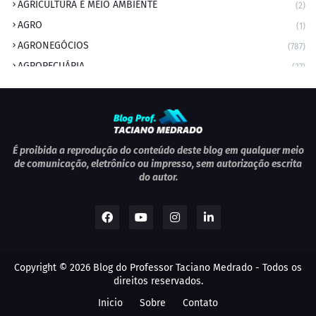
AGRICULTURA E MEIO AMBIENTE
(2)
AGRO
(1)
AGRONEGÓCIOS
(787)
AGROPECUÁRIA
(37)
AMBIENTE
(9)
ANIVERSARIANTE DO DIA
(2)
ANIVERSÁRIO DA CIDADE
(2)
ANIVERSÁRIOS
(1)
É proibida a reprodução do conteúdo deste blog em qualquer meio
de comunicação, eletrônico ou impresso, sem autorização escrita
APEXBRASIL
(1)
do autor.
artigo
(5)
ARTIGOS
(339)
ARTIGOS JURÍDICOS
(17)
AS RAPIDINHAS DO PROFESSOR
(1)
Copyright ©
2026
Blog do Professor Taciano Medrado
- Todos os
AVIAÇÃO
(1)
direitos reservados.
BOLETIM
(1)
Inicio
Sobre
Contato
BOMBEIRO MILITAR
(1)