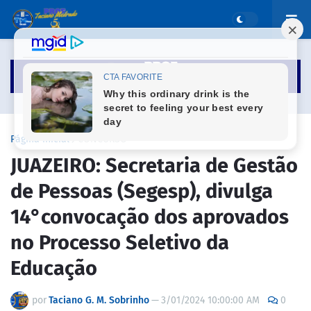
Página inicial
CONCURSO
JUAZEIRO: Secretaria de Gestão
de Pessoas (Segesp), divulga
14°convocação dos aprovados
no Processo Seletivo da
Educação
por
Taciano G. M. Sobrinho
—
3/01/2024 10:00:00 AM
0