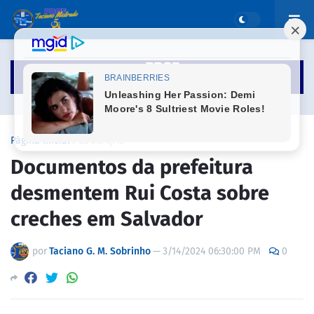
Página inicial
EDUCAÇÃO
Documentos da prefeitura
desmentem Rui Costa sobre
creches em Salvador
por
Taciano G. M. Sobrinho
—
3/14/2024 06:30:00 PM
0