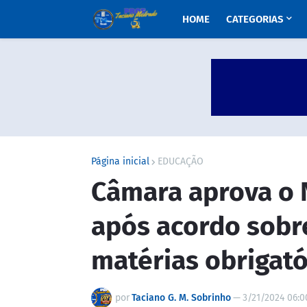
HOME
CATEGORIAS
Página inicial
EDUCAÇÃO
Câmara aprova o 
após acordo sobre
matérias obrigató
por
Taciano G. M. Sobrinho
—
3/21/2024 06:0