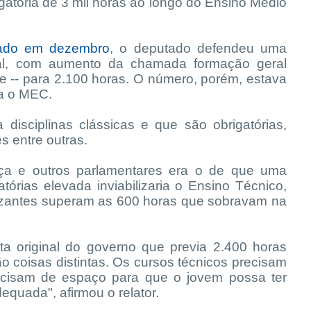
rigatória de 3 mil horas ao longo do Ensino Médio
tado em dezembro
, o deputado defendeu uma
total, com aumento da chamada formação geral
e -- para 2.100 horas. O número, porém, estava
ia o MEC.
disciplinas clássicas e que são obrigatórias,
 entre outras.
ça e outros parlamentares era o de que uma
atórias elevada inviabilizaria o Ensino Técnico,
lizantes superam as 600 horas que sobravam na
a original do governo que previa 2.400 horas
ão coisas distintas. Os cursos técnicos precisam
ecisam de espaço para que o jovem possa ter
equada", afirmou o relator.