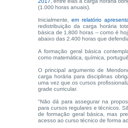
2017
, entre elas a carga horária ob
(1.000 horas anuais).
Inicialmente,
em relatório apresen
redistribuição da carga horária 
básica de 1.800 horas -- como é hoj
abaixo das 2.400 horas que defend
A formação geral básica contempla 
como matemática, química, português
O principal argumento de Mendon
carga horária para disciplinas obrig
uma vez que os cursos profissiona
grade curricular.
"Não dá para assegurar na propost
para cursos regulares e técnicos. S
de formação geral básica, mas pr
acesso ao curso técnico de forma ad