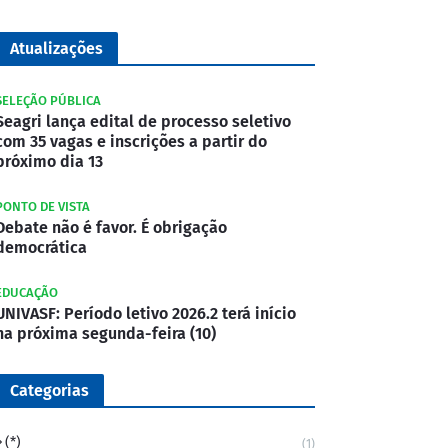
Atualizações
SELEÇÃO PÚBLICA
Seagri lança edital de processo seletivo
com 35 vagas e inscrições a partir do
próximo dia 13
PONTO DE VISTA
Debate não é favor. É obrigação
democrática
EDUCAÇÃO
UNIVASF: Período letivo 2026.2 terá início
na próxima segunda-feira (10)
Categorias
(*)
(1)