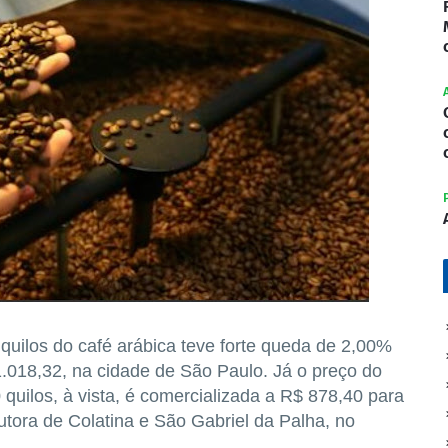
 quilos do café arábica teve forte queda de 2,00%
1.018,32, na cidade de São Paulo. Já o preço do
 quilos, à vista, é comercializada a R$ 878,40 para
utora de Colatina e São Gabriel da Palha, no