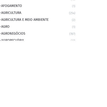
AFOGAMENTO
(1)
AGRICULTURA
(254)
AGRICULTURA E MEIO AMBIENTE
(2)
AGRO
(1)
AGRONEGÓCIOS
(787)
AGROPECUÁRIA
(37)
AMBIENTE
(9)
ANIVERSARIANTE DO DIA
(2)
ANIVERSÁRIO DA CIDADE
(2)
ANIVERSÁRIOS
(1)
APEXBRASIL
(1)
artigo
(5)
ARTIGOS
(339)
ARTIGOS JURÍDICOS
(17)
AS RAPIDINHAS DO PROFESSOR
(1)