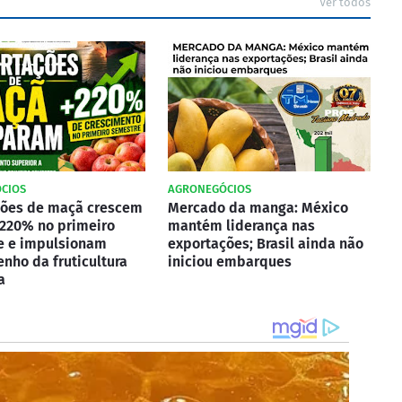
Ver todos
CIOS
AGRONEGÓCIOS
ções de maçã crescem
Mercado da manga: México
220% no primeiro
mantém liderança nas
e e impulsionam
exportações; Brasil ainda não
ho da fruticultura
iniciou embarques
a