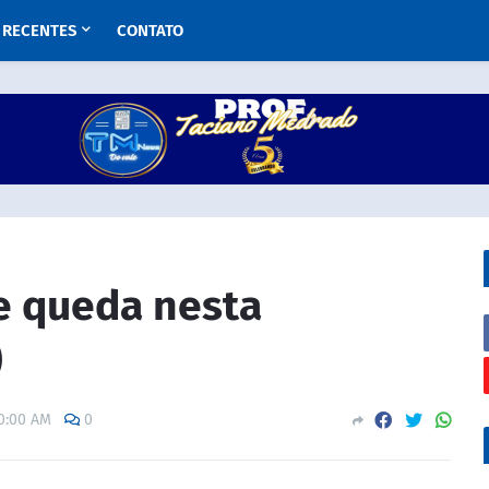
RECENTES
CONTATO
te queda nesta
)
0:00 AM
0