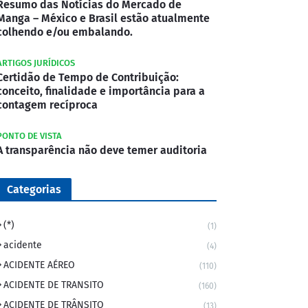
Resumo das Notícias do Mercado de
Manga – México e Brasil estão atualmente
colhendo e/ou embalando.
ARTIGOS JURÍDICOS
Certidão de Tempo de Contribuição:
conceito, finalidade e importância para a
contagem recíproca
PONTO DE VISTA
A transparência não deve temer auditoria
Categorias
(*)
(1)
acidente
(4)
ACIDENTE AÉREO
(110)
ACIDENTE DE TRANSITO
(160)
ACIDENTE DE TRÂNSITO
(13)