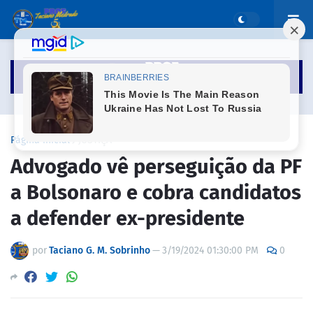
Página inicial
JUSTIÇA
Advogado vê perseguição da PF
a Bolsonaro e cobra candidatos
a defender ex-presidente
por
Taciano G. M. Sobrinho
—
3/19/2024 01:30:00 PM
0