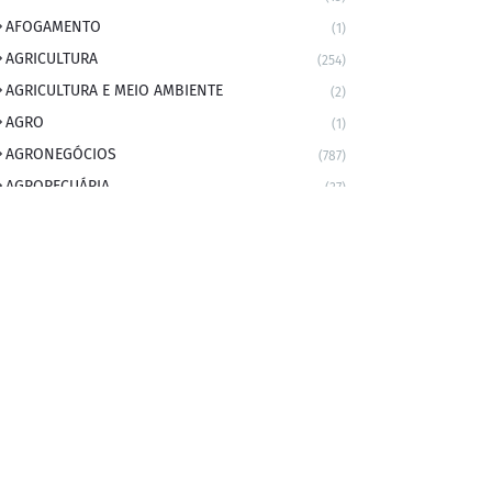
AFOGAMENTO
(1)
AGRICULTURA
(254)
AGRICULTURA E MEIO AMBIENTE
(2)
AGRO
(1)
AGRONEGÓCIOS
(787)
AGROPECUÁRIA
(37)
AMBIENTE
(9)
ANIVERSARIANTE DO DIA
(2)
ANIVERSÁRIO DA CIDADE
(2)
ANIVERSÁRIOS
(1)
APEXBRASIL
(1)
artigo
(5)
ARTIGOS
(339)
ARTIGOS JURÍDICOS
(17)
AS RAPIDINHAS DO PROFESSOR
(1)