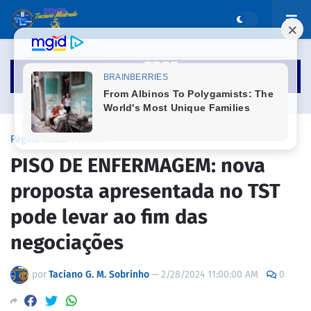
Página inicial
SAÚDE
PISO DE ENFERMAGEM: nova
proposta apresentada no TST
pode levar ao fim das
negociações
por
Taciano G. M. Sobrinho
—
2/28/2024 11:00:00 AM
0