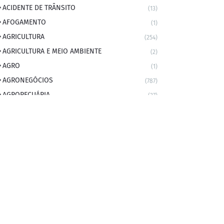
ACIDENTE DE TRÂNSITO
(13)
AFOGAMENTO
(1)
AGRICULTURA
(254)
AGRICULTURA E MEIO AMBIENTE
(2)
AGRO
(1)
AGRONEGÓCIOS
(787)
AGROPECUÁRIA
(37)
AMBIENTE
(9)
ANIVERSARIANTE DO DIA
(2)
ANIVERSÁRIO DA CIDADE
(2)
ANIVERSÁRIOS
(1)
APEXBRASIL
(1)
artigo
(5)
ARTIGOS
(339)
ARTIGOS JURÍDICOS
(17)