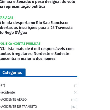
Câmara e Senado: o peso desigual do voto
na representação política
VARIADAS
A lenda desperta no Rio São Francisco:
abertas as inscrições para a 2ª Travessia
do Nego D'Água
POLÍTICA -CONTAS PÚBLICAS
TCU lista mais de 6 mil responsáveis com
contas irregulares; Nordeste e Sudeste
concentram maioria dos nomes
Categorias
(*)
(1)
acidente
(4)
ACIDENTE AÉREO
(110)
ACIDENTE DE TRANSITO
(160)