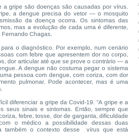
 a gripe são doenças são causadas por vírus.
ripe, a dengue precisa do vetor — o mosquito
smissão da doença ocorra. Os sintomas das
mos, mas a evolução de cada uma é diferente,
ta Fernando Chagas.
 para o diagnóstico. Por exemplo, num cenário
ssoas com febre que apresentem dor no corpo,
s, dor articular até que se prove o contrário — a
dengue. A dengue não costuma pegar o sistema
er uma pessoa com dengue, com coriza, com dor
imento pulmonar. Pode acontecer, mas é uma
.
ícil diferenciar a gripe da Covid-19. “A gripe e a
s seus sinais e sintomas. Então, sempre que
coriza, febre, tosse, dor de garganta, dificuldade
r com o médico a possibilidade dessas duas
ra também o contexto desse vírus que está