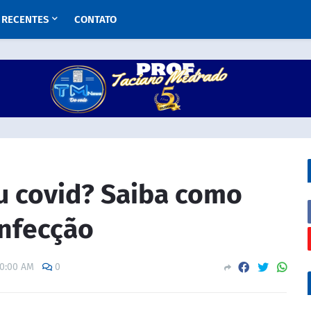
RECENTES
CONTATO
u covid? Saiba como
infecção
00:00 AM
0