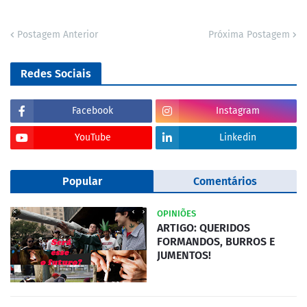
Postagem Anterior
Próxima Postagem
Redes Sociais
Facebook
Instagram
YouTube
Linkedin
Popular
Comentários
OPINIÕES
ARTIGO: QUERIDOS
FORMANDOS, BURROS E
JUMENTOS!