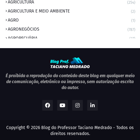
AGRICULTURA
(254)
AGRICULTURA E MEIO AMBIENTE
(2)
AGRO
(1)
AGRONEGÓCIOS
(787)
AGROPECUÁRIA
(37)
AMBIENTE
(9)
ANIVERSARIANTE DO DIA
(2)
ANIVERSÁRIO DA CIDADE
(2)
ANIVERSÁRIOS
(1)
É proibida a reprodução do conteúdo deste blog em qualquer meio
de comunicação, eletrônico ou impresso, sem autorização escrita
APEXBRASIL
(1)
do autor.
artigo
(5)
ARTIGOS
(339)
ARTIGOS JURÍDICOS
(17)
AS RAPIDINHAS DO PROFESSOR
(1)
Copyright ©
2026
Blog do Professor Taciano Medrado
- Todos os
AVIAÇÃO
(1)
direitos reservados.
BOLETIM
(1)