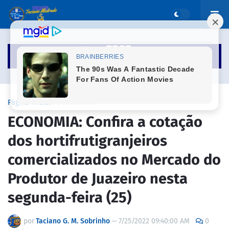
Página inicial
ECONIOMIA
ECONOMIA: Confira a cotação
dos hortifrutigranjeiros
comercializados no Mercado do
Produtor de Juazeiro nesta
segunda-feira (25)
por
Taciano G. M. Sobrinho
—
7/25/2022 09:40:00 AM
0