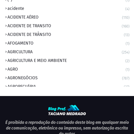
(1)
acidente
(4)
ACIDENTE AÉREO
(110)
ACIDENTE DE TRANSITO
(160)
ACIDENTE DE TRÂNSITO
(13)
AFOGAMENTO
(1)
AGRICULTURA
(254)
AGRICULTURA E MEIO AMBIENTE
(2)
AGRO
(1)
AGRONEGÓCIOS
(787)
AGROPECUÁRIA
(37)
AMBIENTE
(9)
ANIVERSARIANTE DO DIA
(2)
ANIVERSÁRIO DA CIDADE
(2)
ANIVERSÁRIOS
(1)
É proibida a reprodução do conteúdo deste blog em qualquer meio
de comunicação, eletrônico ou impresso, sem autorização escrita
APEXBRASIL
(1)
do autor.