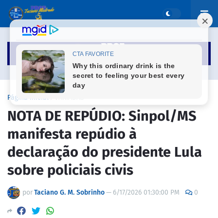
Página inicial
VARIADAS
NOTA DE REPÚDIO: Sinpol/MS
manifesta repúdio à
declaração do presidente Lula
sobre policiais civis
por
Taciano G. M. Sobrinho
—
6/17/2026 01:30:00 PM
0