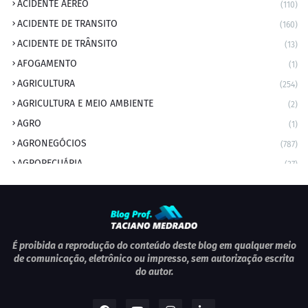
ACIDENTE AÉREO
(110)
ACIDENTE DE TRANSITO
(160)
ACIDENTE DE TRÂNSITO
(13)
AFOGAMENTO
(1)
AGRICULTURA
(254)
AGRICULTURA E MEIO AMBIENTE
(2)
AGRO
(1)
AGRONEGÓCIOS
(787)
AGROPECUÁRIA
(37)
AMBIENTE
(9)
ANIVERSARIANTE DO DIA
(2)
ANIVERSÁRIO DA CIDADE
(2)
ANIVERSÁRIOS
(1)
É proibida a reprodução do conteúdo deste blog em qualquer meio
de comunicação, eletrônico ou impresso, sem autorização escrita
APEXBRASIL
(1)
do autor.
artigo
(5)
ARTIGOS
(339)