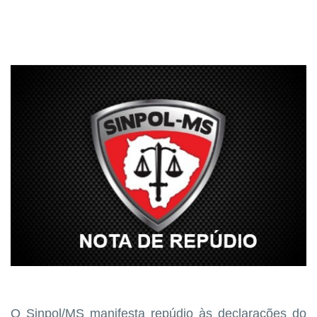
O Sinpol/MS manifesta repúdio às declarações do