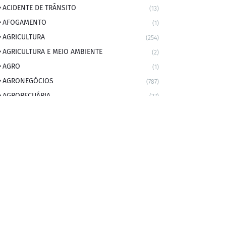
ACIDENTE DE TRÂNSITO
(13)
AFOGAMENTO
(1)
AGRICULTURA
(254)
AGRICULTURA E MEIO AMBIENTE
(2)
AGRO
(1)
AGRONEGÓCIOS
(787)
AGROPECUÁRIA
(37)
AMBIENTE
(9)
ANIVERSARIANTE DO DIA
(2)
ANIVERSÁRIO DA CIDADE
(2)
ANIVERSÁRIOS
(1)
APEXBRASIL
(1)
artigo
(5)
ARTIGOS
(339)
ARTIGOS JURÍDICOS
(17)