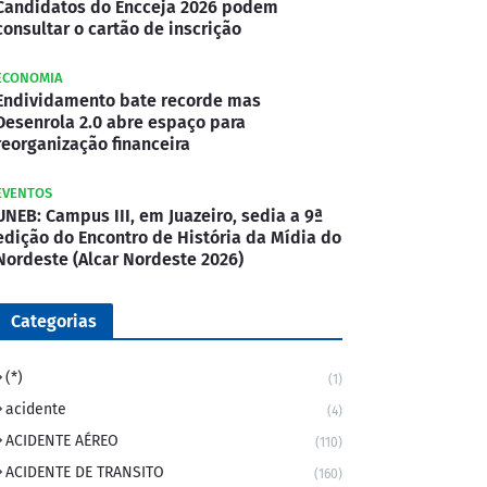
Candidatos do Encceja 2026 podem
consultar o cartão de inscrição
ECONOMIA
Endividamento bate recorde mas
Desenrola 2.0 abre espaço para
reorganização financeira
EVENTOS
UNEB: Campus III, em Juazeiro, sedia a 9ª
edição do Encontro de História da Mídia do
Nordeste (Alcar Nordeste 2026)
Categorias
(*)
(1)
acidente
(4)
ACIDENTE AÉREO
(110)
ACIDENTE DE TRANSITO
(160)