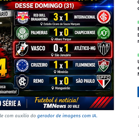
e com auxílio do
gerador de imagens com IA
.