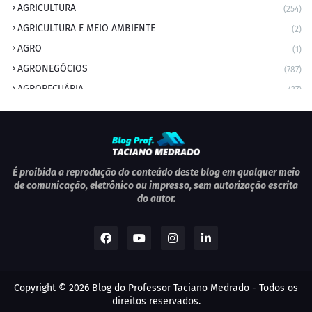
AGRICULTURA
(254)
AGRICULTURA E MEIO AMBIENTE
(2)
AGRO
(1)
AGRONEGÓCIOS
(787)
AGROPECUÁRIA
(37)
AMBIENTE
(9)
ANIVERSARIANTE DO DIA
(2)
ANIVERSÁRIO DA CIDADE
(2)
ANIVERSÁRIOS
(1)
É proibida a reprodução do conteúdo deste blog em qualquer meio
de comunicação, eletrônico ou impresso, sem autorização escrita
APEXBRASIL
(1)
do autor.
artigo
(5)
ARTIGOS
(339)
ARTIGOS JURÍDICOS
(17)
AS RAPIDINHAS DO PROFESSOR
(1)
Copyright ©
2026
Blog do Professor Taciano Medrado
- Todos os
AVIAÇÃO
(1)
direitos reservados.
BOLETIM