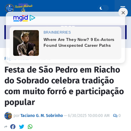
Página inicial
SÃO JOÃO
Festa de São Pedro em Riacho
do Sobrado celebra tradição
com muito forró e participação
popular
por
Taciano G. M. Sobrinho
—
6/30/2025 10:00:00 AM
0