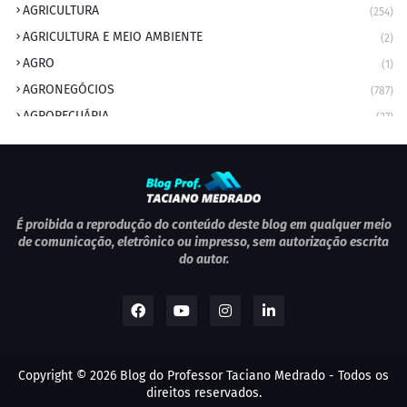
AGRICULTURA
(254)
AGRICULTURA E MEIO AMBIENTE
(2)
AGRO
(1)
AGRONEGÓCIOS
(787)
AGROPECUÁRIA
(37)
AMBIENTE
(9)
ANIVERSARIANTE DO DIA
(2)
ANIVERSÁRIO DA CIDADE
(2)
ANIVERSÁRIOS
(1)
É proibida a reprodução do conteúdo deste blog em qualquer meio
de comunicação, eletrônico ou impresso, sem autorização escrita
APEXBRASIL
(1)
do autor.
artigo
(5)
ARTIGOS
(339)
ARTIGOS JURÍDICOS
(17)
AS RAPIDINHAS DO PROFESSOR
(1)
Copyright ©
2026
Blog do Professor Taciano Medrado
- Todos os
AVIAÇÃO
(1)
direitos reservados.
BOLETIM
(1)