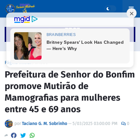
Página inicial
SAÚDE
Prefeitura de Senhor do Bonfim
promove Mutirão de
Mamografias para mulheres
entre 45 e 69 anos
por
Taciano G. M. Sobrinho
—
5/03/2025 03:00:00 PM
0