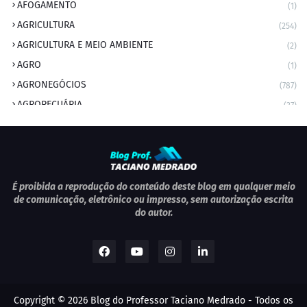
AFOGAMENTO
(1)
AGRICULTURA
(254)
AGRICULTURA E MEIO AMBIENTE
(2)
AGRO
(1)
AGRONEGÓCIOS
(787)
AGROPECUÁRIA
(37)
AMBIENTE
(9)
ANIVERSARIANTE DO DIA
(2)
ANIVERSÁRIO DA CIDADE
(2)
ANIVERSÁRIOS
(1)
É proibida a reprodução do conteúdo deste blog em qualquer meio
de comunicação, eletrônico ou impresso, sem autorização escrita
APEXBRASIL
(1)
do autor.
artigo
(5)
ARTIGOS
(339)
ARTIGOS JURÍDICOS
(17)
AS RAPIDINHAS DO PROFESSOR
(1)
Copyright ©
2026
Blog do Professor Taciano Medrado
- Todos os
AVIAÇÃO
(1)