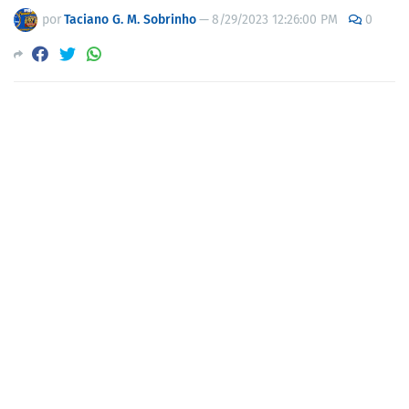
por
Taciano G. M. Sobrinho
—
8/29/2023 12:26:00 PM
0