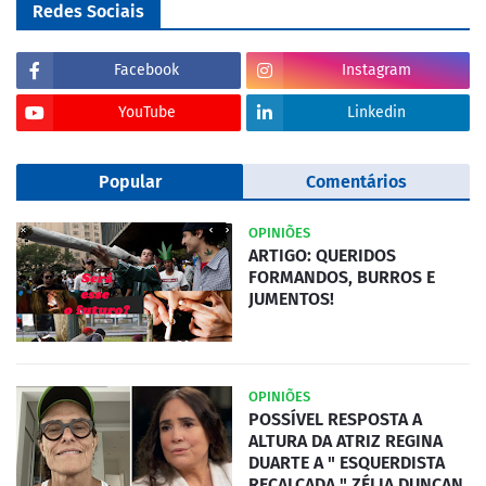
Redes Sociais
Facebook
Instagram
YouTube
Linkedin
Popular
Comentários
OPINIÕES
ARTIGO: QUERIDOS
FORMANDOS, BURROS E
JUMENTOS!
OPINIÕES
POSSÍVEL RESPOSTA A
ALTURA DA ATRIZ REGINA
DUARTE A " ESQUERDISTA
RECALCADA " ZÉLIA DUNCAN